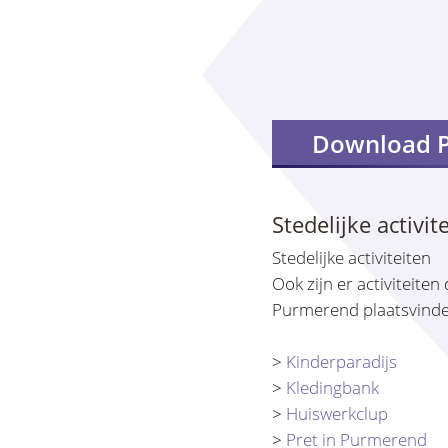
Download 
Stedelijke activit
Stedelijke activiteiten
Ook zijn er activiteite
Purmerend plaatsvinden.
>
Kinderparadijs
>
Kledingbank
>
Huiswerkclup
>
Pret in Purmerend