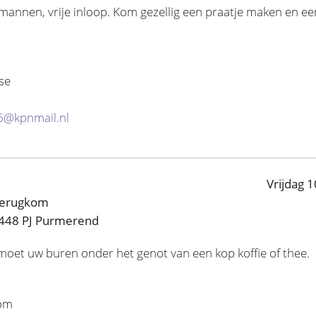
mannen, vrije inloop. Kom gezellig een praatje maken en een
se
6@kpnmail.nl
Vrijdag 1
Terugkom
1448 PJ Purmerend
oet uw buren onder het genot van een kop koffie of thee.
kom