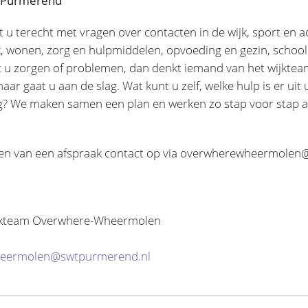
M Purmerend
t u terecht met vragen over contacten in de wijk, sport en a
rk, wonen, zorg en hulpmiddelen, opvoeding en gezin, school
t u zorgen of problemen, dan denkt iemand van het wijkte
ar gaat u aan de slag. Wat kunt u zelf, welke hulp is er ui
g? We maken samen een plan en werken zo stap voor stap a
en van een afspraak contact op via overwherewheermole
ijkteam Overwhere-Wheermolen
eermolen@swtpurmerend.nl