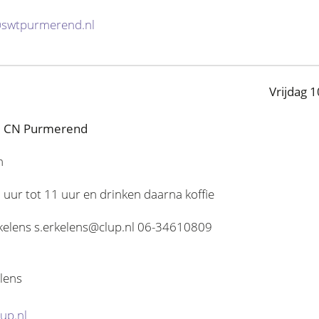
swtpurmerend.nl
Vrijdag 1
7 CN Purmerend
n
uur tot 11 uur en drinken daarna koffie
rkelens s.erkelens@clup.nl 06-34610809
elens
up.nl