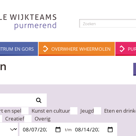
NTRUM EN GORS
OVERWHERE WHEERMOLEN
PU
en
t en spel
Kunst en cultuur
Jeugd
Eten en drin
Creatief
Overig
t/m