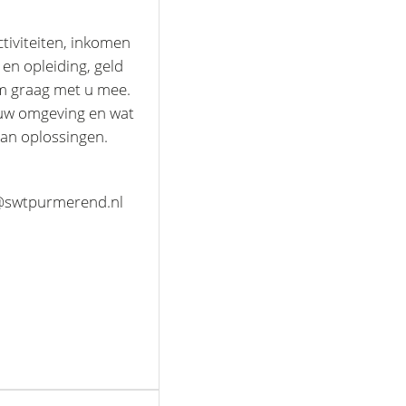
ctiviteiten, inkomen
 en opleiding, geld
am graag met u mee.
t uw omgeving en wat
an oplossingen.
n@swtpurmerend.nl