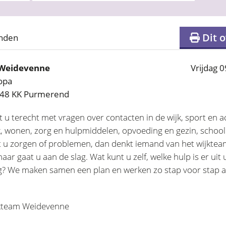
Dit o
onden
 Weidevenne
Vrijdag 0
opa
448 KK Purmerend
t u terecht met vragen over contacten in de wijk, sport en a
rk, wonen, zorg en hulpmiddelen, opvoeding en gezin, school
t u zorgen of problemen, dan denkt iemand van het wijkte
ar gaat u aan de slag. Wat kunt u zelf, welke hulp is er ui
g? We maken samen een plan en werken zo stap voor stap a
ijkteam Weidevenne