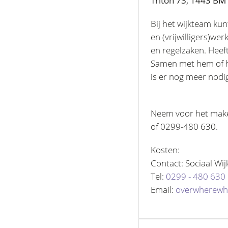
Triton 73, 1443 B
Bij het wijkteam kun
en (vrijwilligers)we
en regelzaken. Heef
Samen met hem of ha
is er nog meer nodi
Neem voor het mak
of 0299-480 630.
Kosten:
Contact: Sociaal W
Tel:
0299 - 480 630
Email:
overwherewh