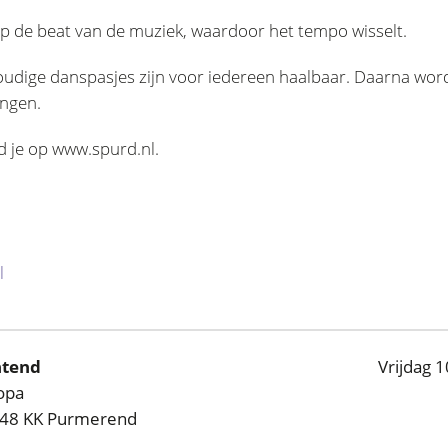
 de beat van de muziek, waardoor het tempo wisselt.
oudige danspasjes zijn voor iedereen haalbaar. Daarna word
ngen.
d je op www.spurd.nl.
l
htend
Vrijdag 1
opa
448 KK Purmerend