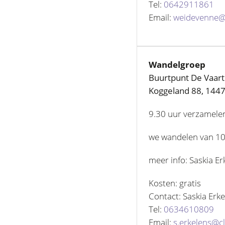
Tel:
0642911861
Email:
weidevenne@
Wandelgroep
Buurtpunt De Vaart
Koggeland 88, 144
9.30 uur verzamele
we wandelen van 10 
meer info: Saskia E
Kosten: gratis
Contact: Saskia Erk
Tel:
0634610809
Email:
s.erkelens@cl